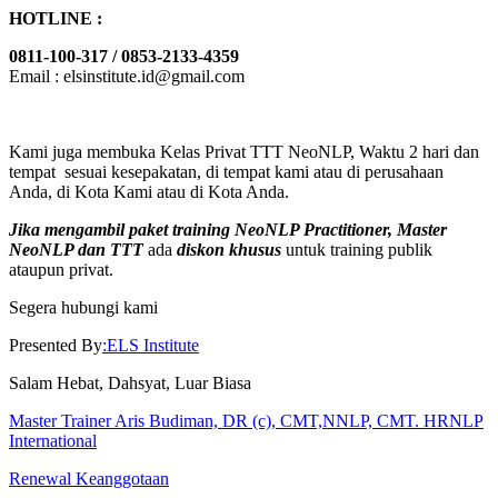
HOTLINE :
0811-100-317 / 0853-2133-4359
Email : elsinstitute.id@gmail.com
Kami juga membuka Kelas Privat TTT NeoNLP, Waktu 2 hari dan
tempat sesuai kesepakatan, di tempat kami atau di perusahaan
Anda, di Kota Kami atau di Kota Anda.
Jika mengambil paket training NeoNLP Practitioner, Master
NeoNLP dan TTT
ada
diskon khusus
untuk training publik
ataupun privat.
Segera hubungi kami
Presented By
:ELS Institute
Salam Hebat, Dahsyat, Luar Biasa
Master Trainer Aris Budiman, DR (c), CMT,NNLP, CMT. HRNLP
International
Renewal Keanggotaan