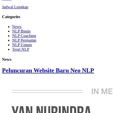
Jadwal Lengkap
Categories
News
NLP Bisnis
NLP Coaching
NLP Penjualan
NLP Umum
Teori NLP
News
Peluncuran Website Baru Neo NLP