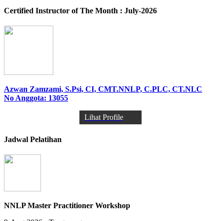
Certified Instructor of The Month : July-2026
Azwan Zamzami, S.Psi, CI, CMT.NNLP, C.PLC, CT.NLC
No Anggota: 13055
Lihat Profile
Jadwal Pelatihan
NNLP Master Practitioner Workshop