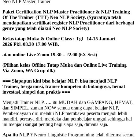
Neo NLP Master Trainer
Paket Certification NLP Master Practitioner & NLP Training
Of The Trainer (TTT) Neo NLP Society. (Syaratnya telah
mendapatkan sertifikat register NLP Practitioner dari berbagai
genre yang telah diakui Neo NLP Society)
Kelas tatap Muka & Online Class : Tgl 14-15 Januari
2026 Pkl. 08.30-17.00 WIB.
atau online Live Zoom 19.30 – 22.00 (6X Sesi)
(Pilihan kelas Offline Tatap Muka dan Online Live Training
Via Zoom, WA Grup dll.)
=== Siapapun kini bisa belajar NLP, bisa menjadi NLP
Trainer, bergaransi, trainer kompeten di bidangnya, hemat
investasi, simpel dan praktis ===
Menjadi Trainer NLP….. itu MUDAH dan GAMPANG, HEMAT,
dan SIMPEL, zaman NOW semua orang dapat belajar NLP,
Pemberdayaan diri melalui NLP membawa peserta menjadi lebih
mandiri, percaya diri, merdeka dan pembelajar unggul sehingga hal
ini menjadi sangat penting bagi siapa saja, dimana saja.
Apa itu NLP ?
Neuro Linguistic Programming telah diterima secara