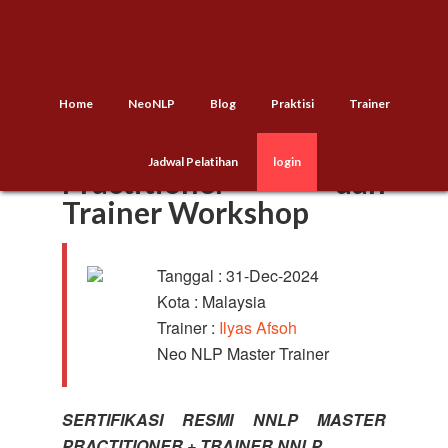
Home
NeoNLP
Blog
Praktisi
Trainer
NNLP Master
Jadwal Pelatihan
login
Practitioner dan
Trainer Workshop
Tanggal : 31-Dec-2024
Kota : Malaysia
Trainer :
Ilyas Afsoh
Neo NLP Master Trainer
SERTIFIKASI RESMI NNLP MASTER
PRACTITIONER + TRAINER NNLP