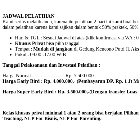
JADWAL PELATIHAN
Kami serius melatih anda, karena itu pelatihan 2 hari ini kami buat be
dalam pelatihan karena kami sajikan dalam bentuk 50% praktek, 50% t
Hari & TGL : Sesuai Jadwal di atas (klik konfirmasi via WA 
Khusus Privat
bisa pilih tanggal.
Tempat :
Mudah di jangkau
di Gedung Kencono Putri Jl. Aks
Pukul : 09.00 -17.00 WIB
Tanggal Pelaksanaan dan Investasi Pelatihan :
Harga Normal…………………Rp. 5.500.000
Harga Early Bird : Rp. 4.000.000,- (Pembayaran DP. Rp. 1 Jt M
Harga Super Early Bird : Rp. 3.500.000,-(Dengan transfer Luas
Kelas khusus privat minimal 1 atau 2 orang bisa berjalan Pilihan
Teaching, NLP For Bisnis, NLP For Parenting.