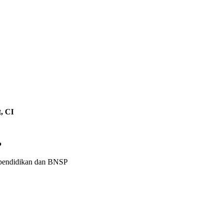
, CI
P
a pendidikan dan BNSP