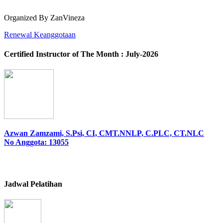
Organized By ZanVineza
Renewal Keanggotaan
Certified Instructor of The Month : July-2026
Azwan Zamzami, S.Psi, CI, CMT.NNLP, C.PLC, CT.NLC
No Anggota: 13055
Jadwal Pelatihan