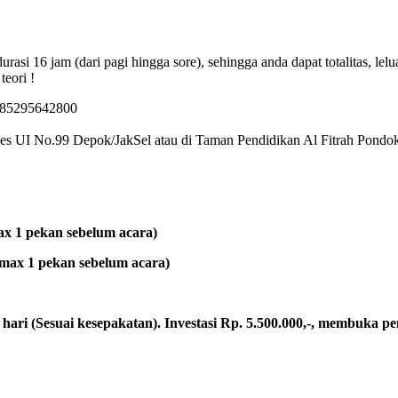
durasi 16 jam (dari pagi hingga sore), sehingga anda dapat totalitas, l
eori !
: 085295642800
es UI No.99 Depok/JakSel atau di Taman Pendidikan Al Fitrah Pond
ax 1 pekan sebelum acara)
 max 1 pekan sebelum acara)
 hari (Sesuai kesepakatan). Investasi Rp. 5.500.000,-, membuka pe