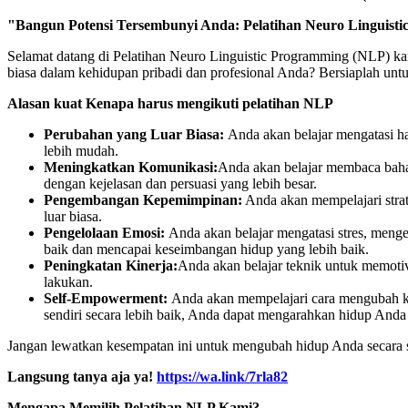
"Bangun Potensi Tersembunyi Anda: Pelatihan Neuro Linguis
Selamat datang di Pelatihan Neuro Linguistic Programming (NLP) kam
biasa dalam kehidupan pribadi dan profesional Anda? Bersiaplah un
Alasan kuat Kenapa harus mengikuti pelatihan NLP
Perubahan yang Luar Biasa:
Anda akan belajar mengatasi h
lebih mudah.
Meningkatkan Komunikasi:
Anda akan belajar membaca baha
dengan kejelasan dan persuasi yang lebih besar.
Pengembangan Kepemimpinan:
Anda akan mempelajari strat
luar biasa.
Pengelolaan Emosi:
Anda akan belajar mengatasi stres, men
baik dan mencapai keseimbangan hidup yang lebih baik.
Peningkatan Kinerja:
Anda akan belajar teknik untuk memotiv
lakukan.
Self-Empowerment:
Anda akan mempelajari cara mengubah 
sendiri secara lebih baik, Anda dapat mengarahkan hidup And
Jangan lewatkan kesempatan ini untuk mengubah hidup Anda secara s
Langsung tanya aja ya!
https://wa.link/7rla82
Mengapa Memilih Pelatihan NLP Kami?