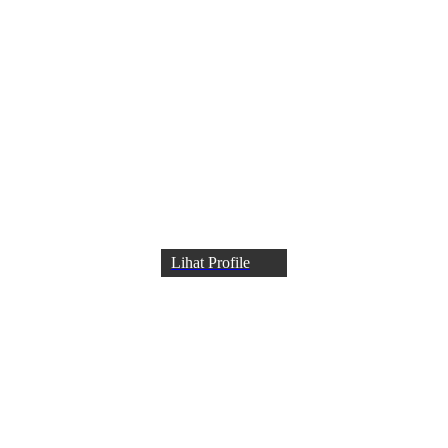
Lihat Profile