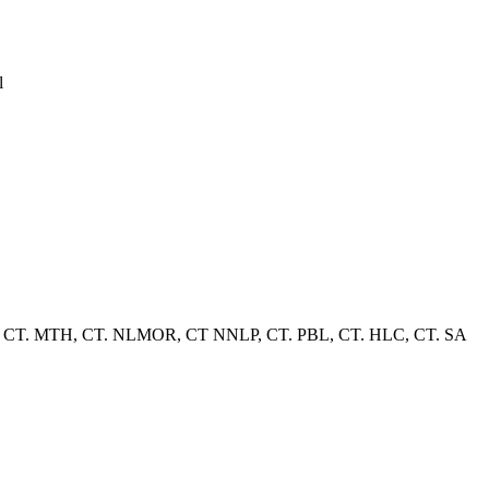
l
her, CT. MTH, CT. NLMOR, CT NNLP, CT. PBL, CT. HLC, CT. SA