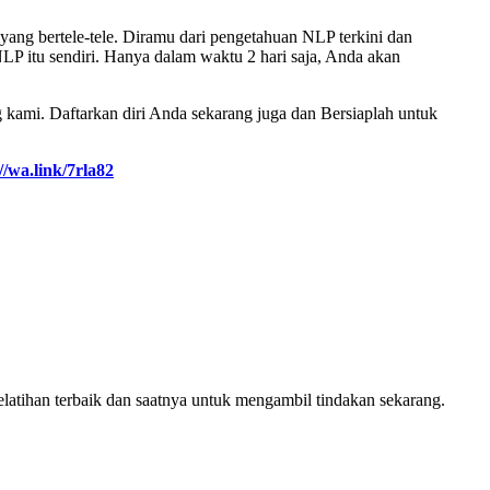
ang bertele-tele. Diramu dari pengetahuan NLP terkini dan
NLP itu sendiri. Hanya dalam waktu 2 hari saja, Anda akan
 kami. Daftarkan diri Anda sekarang juga dan Bersiaplah untuk
//wa.link/7rla82
latihan terbaik dan saatnya untuk mengambil tindakan sekarang.