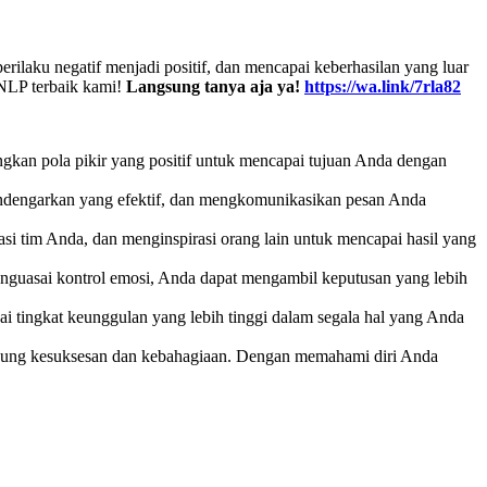
laku negatif menjadi positif, dan mencapai keberhasilan yang luar
 NLP terbaik kami!
Langsung tanya aja ya!
https://wa.link/7rla82
gkan pola pikir yang positif untuk mencapai tujuan Anda dengan
endengarkan yang efektif, dan mengkomunikasikan pesan Anda
si tim Anda, dan menginspirasi orang lain untuk mencapai hasil yang
nguasai kontrol emosi, Anda dapat mengambil keputusan yang lebih
ai tingkat keunggulan yang lebih tinggi dalam segala hal yang Anda
ung kesuksesan dan kebahagiaan. Dengan memahami diri Anda