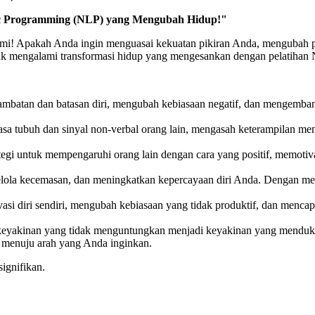
tic Programming (NLP) yang Mengubah Hidup!"
i! Apakah Anda ingin menguasai kekuatan pikiran Anda, mengubah peri
tuk mengalami transformasi hidup yang mengesankan dengan pelatihan
ambatan dan batasan diri, mengubah kebiasaan negatif, dan mengemban
sa tubuh dan sinyal non-verbal orang lain, mengasah keterampilan m
egi untuk mempengaruhi orang lain dengan cara yang positif, memotiva
gelola kecemasan, dan meningkatkan kepercayaan diri Anda. Dengan me
asi diri sendiri, mengubah kebiasaan yang tidak produktif, dan mencap
keyakinan yang tidak menguntungkan menjadi keyakinan yang menduk
a menuju arah yang Anda inginkan.
ignifikan.