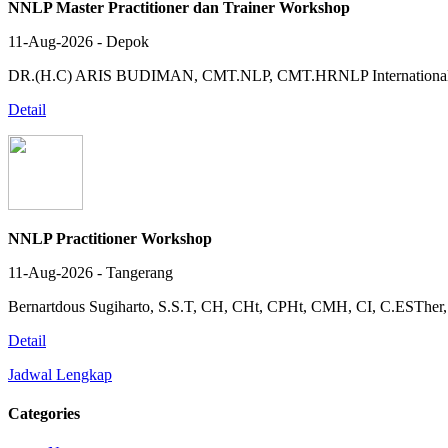
NNLP Master Practitioner dan Trainer Workshop
11-Aug-2026 - Depok
DR.(H.C) ARIS BUDIMAN, CMT.NLP, CMT.HRNLP Internationa
Detail
NNLP Practitioner Workshop
11-Aug-2026 - Tangerang
Bernartdous Sugiharto, S.S.T, CH, CHt, CPHt, CMH, CI, C.EST
Detail
Jadwal Lengkap
Categories