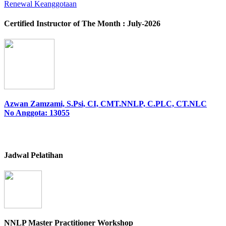
Renewal Keanggotaan
Certified Instructor of The Month : July-2026
Azwan Zamzami, S.Psi, CI, CMT.NNLP, C.PLC, CT.NLC
No Anggota: 13055
Jadwal Pelatihan
NNLP Master Practitioner Workshop