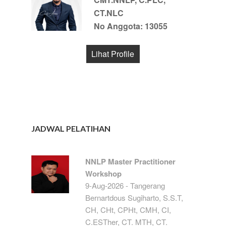
CT.NLC
No Anggota: 13055
Lihat Profile
JADWAL PELATIHAN
NNLP Master Practitioner
Workshop
9-Aug-2026 - Tangerang
Bernartdous Sugiharto, S.S.T,
CH, CHt, CPHt, CMH, CI,
C.ESTher, CT. MTH, CT.