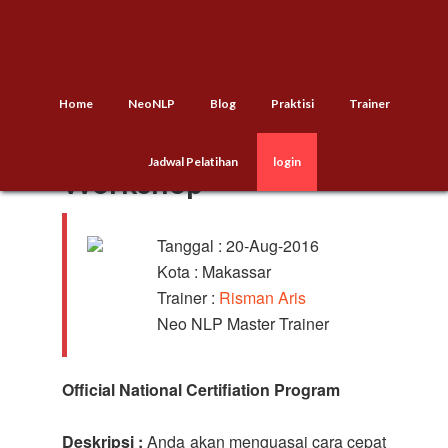
Home
NeoNLP
Blog
Praktisi
Trainer
NNLP Practitioner
Jadwal Pelatihan
login
Workshop
Tanggal : 20-Aug-2016
Kota : Makassar
Trainer :
Risman Aris
Neo NLP Master Trainer
Official National Certifiation Program
Deskripsi :
Anda akan menguasai cara cepat