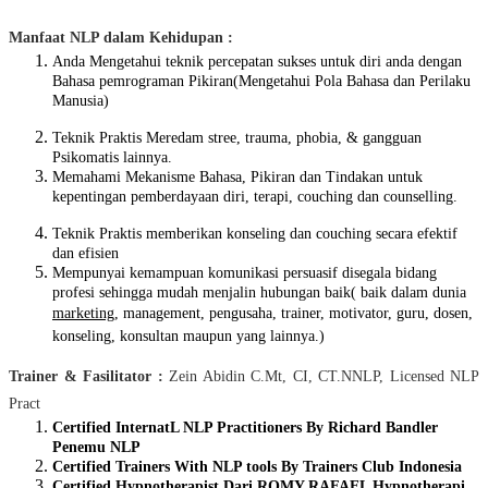
Manfaat NLP dalam Kehidupan :
Anda Mengetahui teknik percepatan sukses untuk diri anda dengan
Bahasa pemrograman Pikiran(Mengetahui Pola Bahasa dan Perilaku
Manusia)
Teknik Praktis Meredam stree, trauma, phobia, & gangguan
Psikomatis lainnya.
Memahami Mekanisme Bahasa, Pikiran dan Tindakan untuk
kepentingan pemberdayaan diri, terapi, couching dan counselling.
Teknik Praktis memberikan konseling dan couching secara efektif
dan efisien
Mempunyai kemampuan komunikasi persuasif disegala bidang
profesi sehingga mudah menjalin hubungan baik( baik dalam dunia
marketing
, management, pengusaha, trainer, motivator, guru, dosen,
konseling, konsultan maupun yang lainnya.)
Trainer & Fasilitator :
Zein Abidin C.Mt, CI, CT.NNLP, Licensed NLP
Pract
Certified InternatL NLP Practitioners By Richard Bandler
Penemu NLP
Certified Trainers With NLP tools By Trainers Club Indonesia
Certified Hypnotherapist Dari ROMY RAFAEL Hypnotherapi