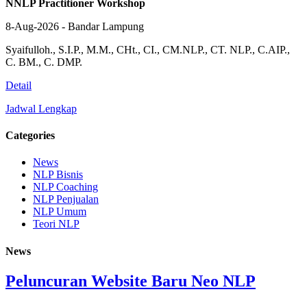
NNLP Practitioner Workshop
8-Aug-2026 - Bandar Lampung
Syaifulloh., S.I.P., M.M., CHt., CI., CM.NLP., CT. NLP., C.AIP.,
C. BM., C. DMP.
Detail
Jadwal Lengkap
Categories
News
NLP Bisnis
NLP Coaching
NLP Penjualan
NLP Umum
Teori NLP
News
Peluncuran Website Baru Neo NLP