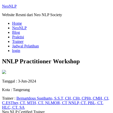
NeoNLP
Website Resmi dari Neo NLP Society
Home
NeoNLP
Blog
Praktisi
Trainer
Jadwal Pelatihan
login
NNLP Practitioner Workshop
Tanggal : 3-Jun-2024
Kota : Tangerang
Trainer :
Bernartdous Sugiharto, S.S.T, CH, CHt, CPHt, CMH, CI,
C.ESTher, CT. MTH, CT. NLMOR, CT NNLP, CT. PBL, CT.
HLC, CT. SA
Neo NLP Certified Trainer