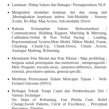
Landasan Hidup Sukses dan Bahagia / Presuppositions NLP
Mengetahui modalitas dominan diri dan orang lain
,Meningkatkan kepekaan indera: Sub-Modality : Sensory
Acuity, Re-Map, Map Across, Sub-modality Driver
Rahasia Ketrampilan Sukses Berkomunikasi /
Communication :Building Rapport, Matching & Mirroring,
Calibration,Verbal & Non Verbal Pacing – Leading,
Representational System,Meta Model, Milton Model, Frame,
Chunking :Chunk-Up, Chunk-Down, Chunk Across,
Analogue Marking, Reframing.
Memahami Peta Mental dan Pola Pikiran / Map profileling ,
berguna untuk penempatan dan memotivasi , mempengaruhi /
Meta Program: towards-away, sameness-difference, Internal-
external, procedures-options, general-specific.
Membuat Perencanaan Dalam Mencapai Tujuan / Well-
Formed Outcome (WFO)
Berbagai Teknik Terapi Cepat dan Pemberdayaan Diri /
Various Technique :
Six Steps of Reframing, Fast Phobia Cure, Belief
Change,Swish Patterns, Circle of Excellence, , Perceptual
Perception, Timeline,