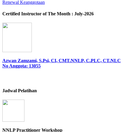
Renewal Keanggotaan
Certified Instructor of The Month : July-2026
Azwan Zamzami, S.Psi, CI, CMT.NNLP, C.PLC, CT.NLC
No Anggota: 13055
Jadwal Pelatihan
NNLP Practitioner Workshop