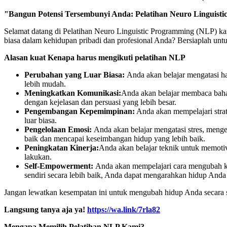
"Bangun Potensi Tersembunyi Anda: Pelatihan Neuro Linguis
Selamat datang di Pelatihan Neuro Linguistic Programming (NLP) kam
biasa dalam kehidupan pribadi dan profesional Anda? Bersiaplah un
Alasan kuat Kenapa harus mengikuti pelatihan NLP
Perubahan yang Luar Biasa:
Anda akan belajar mengatasi h
lebih mudah.
Meningkatkan Komunikasi:
Anda akan belajar membaca baha
dengan kejelasan dan persuasi yang lebih besar.
Pengembangan Kepemimpinan:
Anda akan mempelajari strat
luar biasa.
Pengelolaan Emosi:
Anda akan belajar mengatasi stres, men
baik dan mencapai keseimbangan hidup yang lebih baik.
Peningkatan Kinerja:
Anda akan belajar teknik untuk memotiv
lakukan.
Self-Empowerment:
Anda akan mempelajari cara mengubah 
sendiri secara lebih baik, Anda dapat mengarahkan hidup And
Jangan lewatkan kesempatan ini untuk mengubah hidup Anda secara s
Langsung tanya aja ya!
https://wa.link/7rla82
Mengapa Memilih Pelatihan NLP Kami?