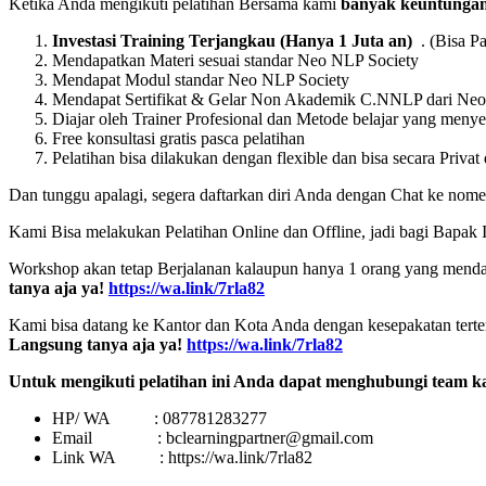
Ketika Anda mengikuti pelatihan Bersama kami
banyak keuntunga
Investasi Training Terjangkau (Hanya 1 Juta an)
. (Bisa P
Mendapatkan Materi sesuai standar Neo NLP Society
Mendapat Modul standar Neo NLP Society
Mendapat Sertifikat & Gelar Non Akademik C.NNLP dari Neo
Diajar oleh Trainer Profesional dan Metode belajar yang men
Free konsultasi gratis pasca pelatihan
Pelatihan bisa dilakukan dengan flexible dan bisa secara Privat 
Dan tunggu apalagi, segera daftarkan diri Anda dengan Chat ke no
Kami Bisa melakukan Pelatihan Online dan Offline, jadi bagi Bapak 
Workshop akan tetap Berjalanan kalaupun hanya 1 orang yang mendaf
tanya aja ya!
https://wa.link/7rla82
Kami bisa datang ke Kantor dan Kota Anda dengan kesepakatan tertent
Langsung tanya aja ya!
https://wa.link/7rla82
Untuk mengikuti pelatihan ini Anda dapat menghubungi team k
HP/ WA : 087781283277
Email : bclearningpartner@gmail.com
Link WA : https://wa.link/7rla82