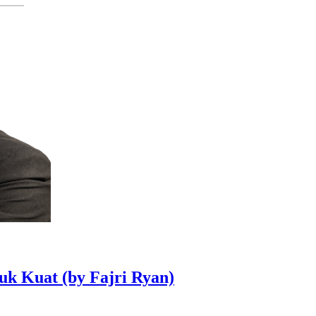
uk Kuat (by Fajri Ryan)