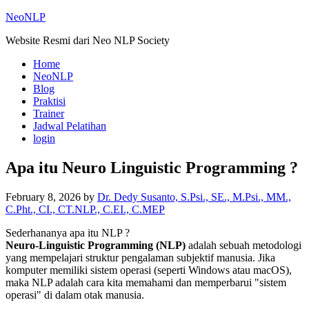
NeoNLP
Website Resmi dari Neo NLP Society
Home
NeoNLP
Blog
Praktisi
Trainer
Jadwal Pelatihan
login
Apa itu Neuro Linguistic Programming ?
February 8, 2026
by
Dr. Dedy Susanto, S.Psi., SE., M.Psi., MM.,
C.Pht., CI., CT.NLP., C.EI., C.MEP
Sederhananya apa itu NLP ?
Neuro-Linguistic Programming (NLP)
adalah sebuah metodologi
yang mempelajari struktur pengalaman subjektif manusia. Jika
komputer memiliki sistem operasi (seperti Windows atau macOS),
maka NLP adalah cara kita memahami dan memperbarui "sistem
operasi" di dalam otak manusia.