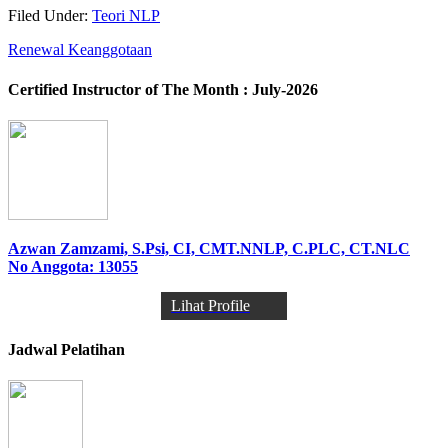
Filed Under:
Teori NLP
Renewal Keanggotaan
Certified Instructor of The Month : July-2026
Azwan Zamzami, S.Psi, CI, CMT.NNLP, C.PLC, CT.NLC
No Anggota: 13055
Lihat Profile
Jadwal Pelatihan