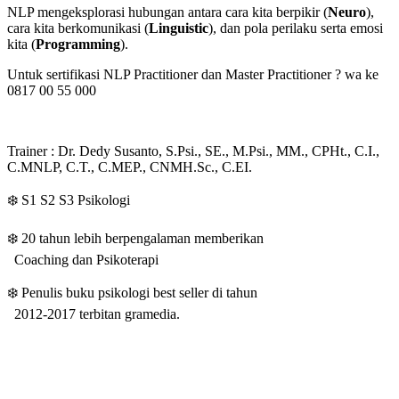
NLP mengeksplorasi hubungan antara cara kita berpikir (
Neuro
),
cara kita berkomunikasi (
Linguistic
), dan pola perilaku serta emosi
kita (
Programming
).
Untuk sertifikasi NLP Practitioner dan Master Practitioner ? wa ke
0817 00 55 000
Trainer : Dr. Dedy Susanto, S.Psi., SE., M.Psi., MM., CPHt., C.I.,
C.MNLP, C.T., C.MEP., CNMH.Sc., C.EI.
❄️ S1 S2 S3 Psikologi
❄️ 20 tahun lebih berpengalaman memberikan
Coaching dan Psikoterapi
❄️ Penulis buku psikologi best seller di tahun
2012-2017 terbitan gramedia.