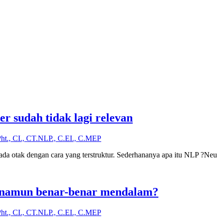
er sudah tidak lagi relevan
Pht., CI., CT.NLP., C.EI., C.MEP
 pada otak dengan cara yang terstruktur. Sederhananya apa itu NLP ?
at namun benar-benar mendalam?
Pht., CI., CT.NLP., C.EI., C.MEP