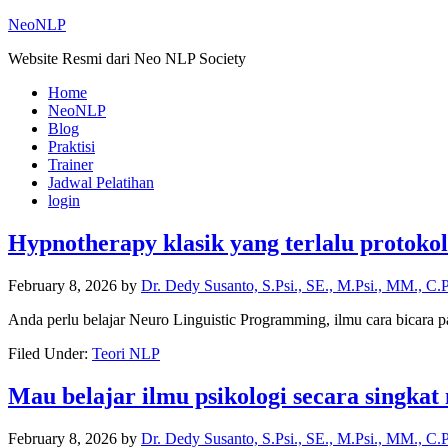
NeoNLP
Website Resmi dari Neo NLP Society
Home
NeoNLP
Blog
Praktisi
Trainer
Jadwal Pelatihan
login
Hypnotherapy klasik yang terlalu protokol
February 8, 2026
by
Dr. Dedy Susanto, S.Psi., SE., M.Psi., MM., C.
Anda perlu belajar Neuro Linguistic Programming, ilmu cara bicara
Filed Under:
Teori NLP
Mau belajar ilmu psikologi secara singk
February 8, 2026
by
Dr. Dedy Susanto, S.Psi., SE., M.Psi., MM., C.