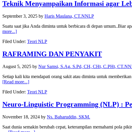
Teknik Menyampaikan Informasi agar Leb
September 3, 2025
by
Haris Maulana, CT.NNLP
Suatu saat jika Anda diminta untuk berbicara di depan umum..Biar 
more...]
Filed Under:
Teori NLP
RAFRAMING DAN PENYAKIT
August 5, 2025
by
Nur Samsi, S.Ag. S.Pd, CH, CHt, C.PHt, CT.N
Setiap kali kita mendapati orang sakit atau diminta untuk memberik
[Read more...]
Filed Under:
Teori NLP
Neuro-Linguistic Programming (NLP) : 
November 18, 2024
by
Ns. Baharuddin, SKM.
Saat dunia semakin berubah cepat, keterampilan memahami pola pikir