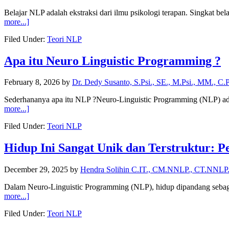
Belajar NLP adalah ekstraksi dari ilmu psikologi terapan. Singkat
more...]
Filed Under:
Teori NLP
Apa itu Neuro Linguistic Programming ?
February 8, 2026
by
Dr. Dedy Susanto, S.Psi., SE., M.Psi., MM., C.
Sederhananya apa itu NLP ?Neuro-Linguistic Programming (NLP) adal
more...]
Filed Under:
Teori NLP
Hidup Ini Sangat Unik dan Terstruktur: 
December 29, 2025
by
Hendra Solihin C.IT., CM.NNLP., CT.NNLP
Dalam Neuro-Linguistic Programming (NLP), hidup dipandang sebaga
more...]
Filed Under:
Teori NLP