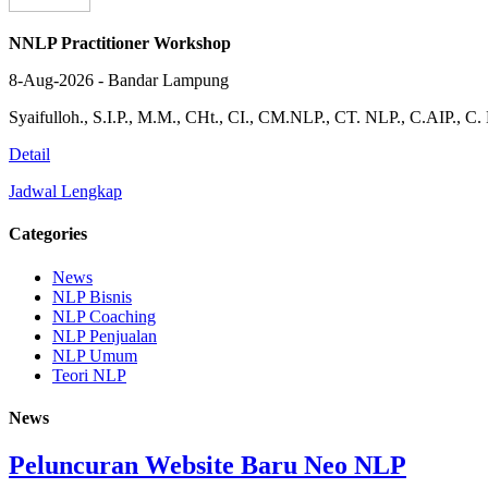
NNLP Practitioner Workshop
8-Aug-2026 - Bandar Lampung
Syaifulloh., S.I.P., M.M., CHt., CI., CM.NLP., CT. NLP., C.AIP., C
Detail
Jadwal Lengkap
Categories
News
NLP Bisnis
NLP Coaching
NLP Penjualan
NLP Umum
Teori NLP
News
Peluncuran Website Baru Neo NLP