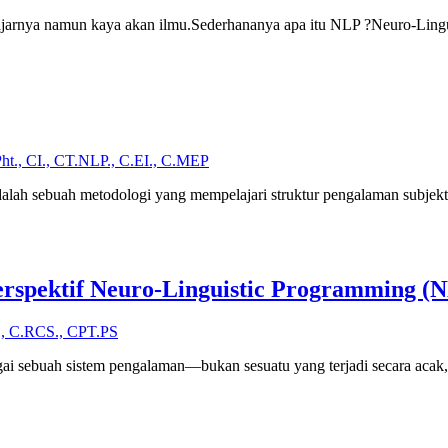
 belajarnya namun kaya akan ilmu.Sederhananya apa itu NLP ?Neuro-L
Pht., CI., CT.NLP., C.EI., C.MEP
ah sebuah metodologi yang mempelajari struktur pengalaman subjektif
Perspektif Neuro-Linguistic Programming (
., C.RCS., CPT.PS
i sebuah sistem pengalaman—bukan sesuatu yang terjadi secara acak, 