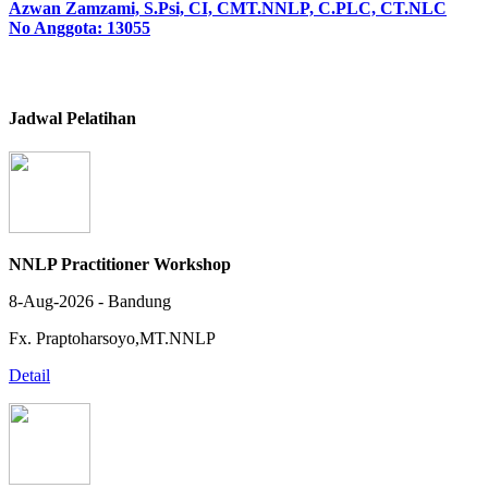
Azwan Zamzami, S.Psi, CI, CMT.NNLP, C.PLC, CT.NLC
No Anggota: 13055
Jadwal Pelatihan
NNLP Practitioner Workshop
8-Aug-2026 - Bandung
Fx. Praptoharsoyo,MT.NNLP
Detail