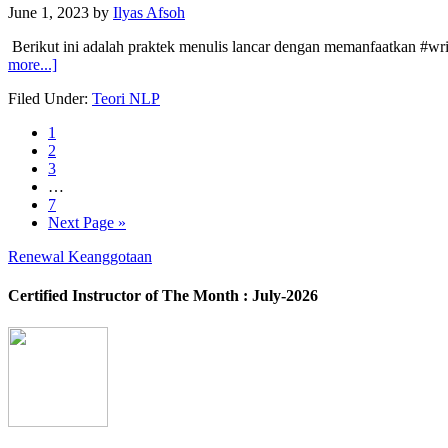
June 1, 2023
by
Ilyas Afsoh
Berikut ini adalah praktek menulis lancar dengan memanfaatkan #wri
more...]
Filed Under:
Teori NLP
1
2
3
…
7
Next Page »
Renewal Keanggotaan
Certified Instructor of The Month : July-2026