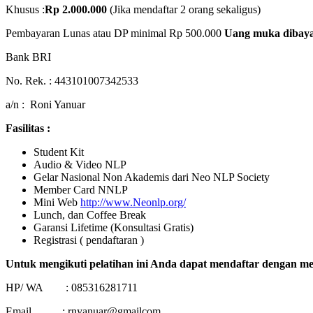
Khusus :
Rp 2.000.000
(Jika mendaftar 2 orang sekaligus)
Pembayaran Lunas atau DP minimal Rp 500.000
Uang muka dibayar
Bank BRI
No. Rek. : 443101007342533
a/n : Roni Yanuar
Fasilitas :
Student Kit
Audio & Video NLP
Gelar Nasional Non Akademis dari Neo NLP Society
Member Card NNLP
Mini Web
http://www.Neonlp.org/
Lunch, dan Coffee Break
Garansi Lifetime (Konsultasi Gratis)
Registrasi ( pendaftaran )
Untuk mengikuti pelatihan ini Anda dapat mendaftar dengan m
HP/ WA : 085316281711
Email : rnyanuar@gmailcom