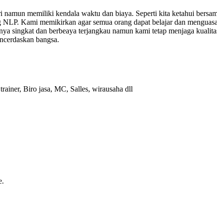
ri namun memiliki kendala waktu dan biaya. Seperti kita ketahui ber
ing NLP. Kami memikirkan agar semua orang dapat belajar dan menguas
unya singkat dan berbeaya terjangkau namun kami tetap menjaga kual
encerdaskan bangsa.
ainer, Biro jasa, MC, Salles, wirausaha dll
e.