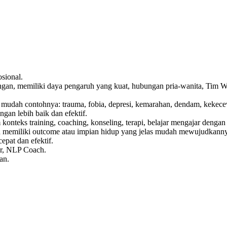
sional.
memiliki daya pengaruh yang kuat, hubungan pria-wanita, Tim Work,
mudah contohnya: trauma, fobia, depresi, kemarahan, dendam, kekecew
gan lebih baik dan efektif.
eks training, coaching, konseling, terapi, belajar mengajar dengan le
an memiliki outcome atau impian hidup yang jelas mudah mewujudkann
pat dan efektif.
er, NLP Coach.
an.