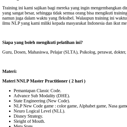
Training ini kami sajikan bagi mereka yang ingin mengembangkan di
yang sangat besar, sehingga tidak semua orang bisa mengikuti train
namun juga dalam waktu yang fleksibel. Walaupun training ini wakt
ilmu NLP yang kami miliki kepada masyarakat Indonesia dan ikut m
Siapa yang boleh mengikuti pelatihan ini?
Guru, Dosen, Mahasiswa, Pelajar (SLTA), Psikolog, perawat, dokter, tr
Materi:
Materi NNLP Master Practitioner ( 2 hari )
Pemantapan Classic Code.
Advance Sub Modality (DHE).
State Engineering (New Code).
NLP New Code game : color game, Alphabet game, Nasa gam
Neuro Logical Level (NLL).
Disney Strategy.
Sleight of Mouth.
Meta State.