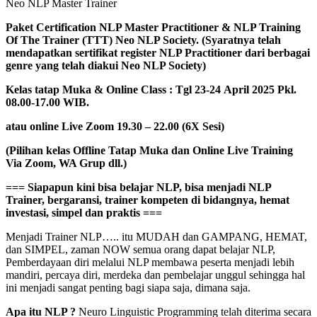
Neo NLP Master Trainer
Paket Certification NLP Master Practitioner & NLP Training
Of The Trainer (TTT) Neo NLP Society. (Syaratnya telah
mendapatkan sertifikat register NLP Practitioner dari berbagai
genre yang telah diakui Neo NLP Society)
Kelas tatap Muka & Online Class : Tgl 23-24 April 2025 Pkl.
08.00-17.00 WIB.
atau online Live Zoom 19.30 – 22.00 (6X Sesi)
(Pilihan kelas Offline Tatap Muka dan Online Live Training
Via Zoom, WA Grup dll.)
=== Siapapun kini bisa belajar NLP, bisa menjadi NLP
Trainer, bergaransi, trainer kompeten di bidangnya, hemat
investasi, simpel dan praktis ===
Menjadi Trainer NLP….. itu MUDAH dan GAMPANG, HEMAT,
dan SIMPEL, zaman NOW semua orang dapat belajar NLP,
Pemberdayaan diri melalui NLP membawa peserta menjadi lebih
mandiri, percaya diri, merdeka dan pembelajar unggul sehingga hal
ini menjadi sangat penting bagi siapa saja, dimana saja.
Apa itu NLP ?
Neuro Linguistic Programming telah diterima secara