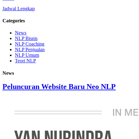
Jadwal Lengkap
Categories
News
NLP Bisnis
NLP Coaching
NLP Penjualan
NLP Umum
Teori NLP
News
Peluncuran Website Baru Neo NLP