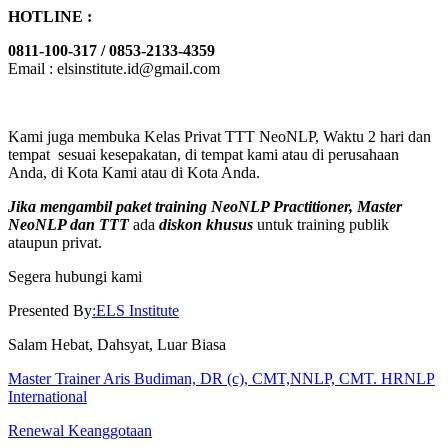
HOTLINE :
0811-100-317 / 0853-2133-4359
Email : elsinstitute.id@gmail.com
Kami juga membuka Kelas Privat TTT NeoNLP, Waktu 2 hari dan
tempat sesuai kesepakatan, di tempat kami atau di perusahaan
Anda, di Kota Kami atau di Kota Anda.
Jika mengambil paket training NeoNLP Practitioner, Master
NeoNLP dan TTT
ada
diskon khusus
untuk training publik
ataupun privat.
Segera hubungi kami
Presented By
:ELS Institute
Salam Hebat, Dahsyat, Luar Biasa
Master Trainer Aris Budiman, DR (c), CMT,NNLP, CMT. HRNLP
International
Renewal Keanggotaan