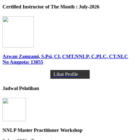
Certified Instructor of The Month : July-2026
Azwan Zamzami, S.Psi, CI, CMT.NNLP, C.PLC, CT.NLC
No Anggota: 13055
Lihat Profile
Jadwal Pelatihan
NNLP Master Practitioner Workshop