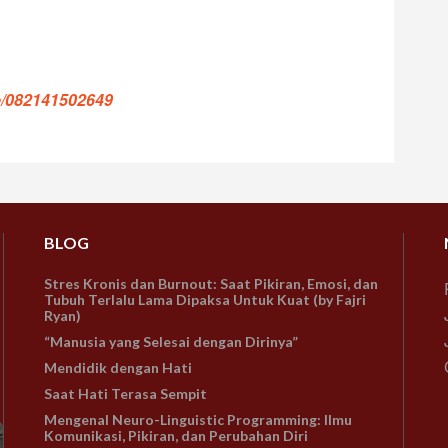
/082141502649
BLOG
Stres Kronis dan Burnout: Saat Pikiran, Emosi, dan
Tubuh Terlalu Lama Dipaksa Untuk Kuat (by Fajri
Ryan)
“Manusia yang Selesai dengan Dirinya”
Mendidik dengan Hati
Saat Hati Terasa Sempit
Mengenal Neuro-Linguistic Programming: Ilmu
Komunikasi, Pikiran, dan Perubahan Diri