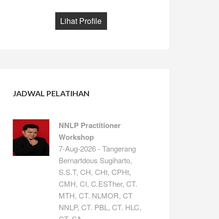
Lihat Profile
JADWAL PELATIHAN
NNLP Practitioner
Workshop
7-Aug-2026 - Tangerang
Bernartdous Sugiharto,
S.S.T, CH, CHt, CPHt,
CMH, CI, C.ESTher, CT.
MTH, CT. NLMOR, CT
NNLP, CT. PBL, CT. HLC,
CT. SA