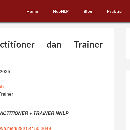
Home
NeoNLP
Blog
Praktisi
titioner dan Trainer
-2025
oh
rainer
ACTITIONER + TRAINER NNLP
wa.me/62821.4150.2649