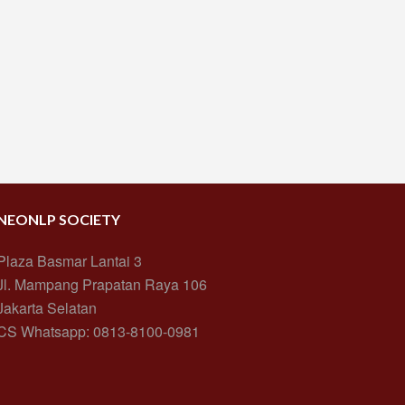
NEONLP SOCIETY
Plaza Basmar Lantai 3
Jl. Mampang Prapatan Raya 106
Jakarta Selatan
CS Whatsapp: 0813-8100-0981