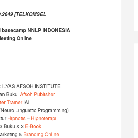
0.2649 [TELKOMSEL
I basecamp NNLP INDONESIA
eeting Online
 ILYAS AFSOH INSTITUTE
tan Buku
Afsoh Publisher
er Trainer
IAI
Neuro Linguistic Programming)
ktur
Hipnotis
–
Hipnoterapi
23 Buku & 3
E-Book
 Marketing &
Branding Online