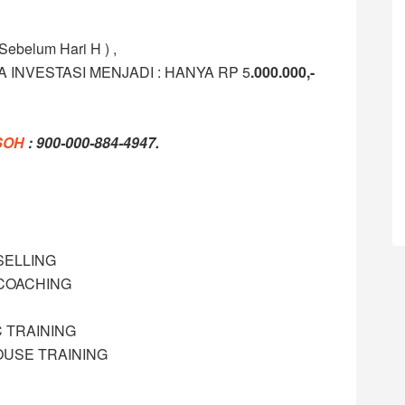
belum Hari H ) ,
INVESTASI MENJADI : HANYA RP 5
.00
0.000,-
SOH
: 900-000-884-4947.
SELLING
 COACHING
 TRAINING
OUSE TRAINING