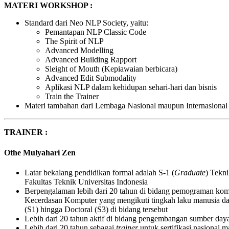
MATERI WORKSHOP :
Standard dari Neo NLP Society, yaitu:
Pemantapan NLP Classic Code
The Spirit of NLP
Advanced Modelling
Advanced Building Rapport
Sleight of Mouth (Kepiawaian berbicara)
Advanced Edit Submodality
Aplikasi NLP dalam kehidupan sehari-hari dan bisnis
Train the Trainer
Materi tambahan dari Lembaga Nasional maupun Internasional
TRAINER :
Othe Mulyahari Zen
Latar bekalang pendidikan formal adalah S-1 (
Graduate
) Tekn
Fakultas Teknik Universitas Indonesia
Berpengalaman lebih dari 20 tahun di bidang pemograman kom
Kecerdasan Komputer yang mengikuti tingkah laku manusia dala
(S1) hingga Doctoral (S3) di bidang tersebut
Lebih dari 20 tahun aktif di bidang pengembangan sumber daya
Lebih dari 20 tahun sebagai
trainer
untuk sertifikasi nasional 