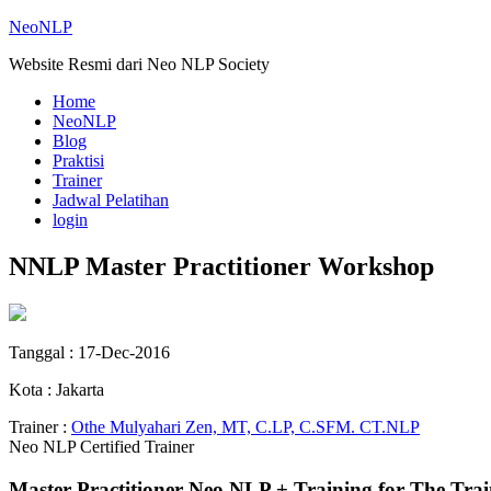
NeoNLP
Website Resmi dari Neo NLP Society
Home
NeoNLP
Blog
Praktisi
Trainer
Jadwal Pelatihan
login
NNLP Master Practitioner Workshop
Tanggal : 17-Dec-2016
Kota : Jakarta
Trainer :
Othe Mulyahari Zen, MT, C.LP, C.SFM. CT.NLP
Neo NLP Certified Trainer
Master Practitioner Neo NLP + Training for The Trai