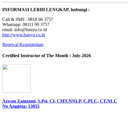
INFORMASI LEBIH LENGKAP, hubungi :
Call & SMS : 0818 66 3757
Whatsapp: 08111 99 3757
email: info@banyu.co.id
http://www.banyu.co.id
Renewal Keanggotaan
Certified Instructor of The Month : July-2026
Azwan Zamzami, S.Psi, CI, CMT.NNLP, C.PLC, CT.NLC
No Anggota: 13055