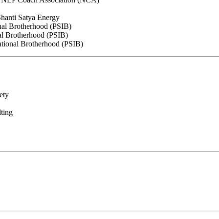
Shanti Satya Energy
onal Brotherhood (PSIB)
nal Brotherhood (PSIB)
ational Brotherhood (PSIB)
ety
lting