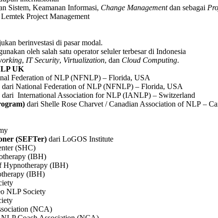
gan Sistem, Keamanan Informasi,
Change Management
dan sebagai
Pro
. Lemtek Project Management
kan berinvestasi di pasar modal.
unakan oleh salah satu operator seluler terbesar di Indonesia
working
,
IT Security
,
Virtualization
, dan
Cloud Computing
.
ANLP UK
onal Federation of NLP (NFNLP) – Florida, USA
dari National Federation of NLP (NFNLP) – Florida, USA
dari International Association for NLP (IANLP) – Switzerland
Program)
dari Shelle Rose Charvet / Canadian Association of NLP – C
emy
ioner (SEFTer)
dari LoGOS Institute
enter (SHC)
otherapy (IBH)
of Hypnotherapy (IBH)
otherapy (IBH)
iety
eo NLP Society
iety
sociation (NCA)
 NLP Coach Association (NCA)