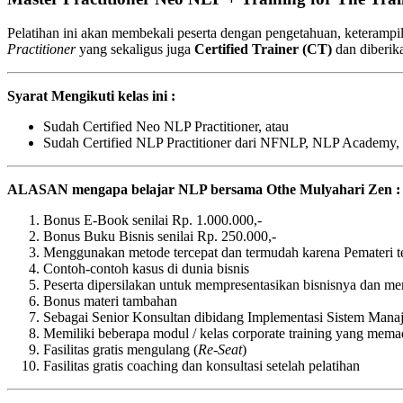
Pelatihan ini akan membekali peserta dengan pengetahuan, keterampil
Practitioner
yang sekaligus juga
Certified Trainer (CT)
dan diberik
Syarat Mengikuti kelas ini :
Sudah Certified Neo NLP Practitioner, atau
Sudah Certified NLP Practitioner dari NFNLP, NLP Academy
ALASAN mengapa belajar NLP bersama Othe Mulyahari Zen :
Bonus E-Book senilai Rp. 1.000.000,-
Bonus Buku Bisnis senilai Rp. 250.000,-
Menggunakan metode tercepat dan termudah karena Pemateri tel
Contoh-contoh kasus di dunia bisnis
Peserta dipersilakan untuk mempresentasikan bisnisnya dan m
Bonus materi tambahan
Sebagai Senior Konsultan dibidang Implementasi Sistem Mana
Memiliki beberapa modul / kelas corporate training yang mem
Fasilitas gratis mengulang (
Re-Seat
)
Fasilitas gratis coaching dan konsultasi setelah pelatihan