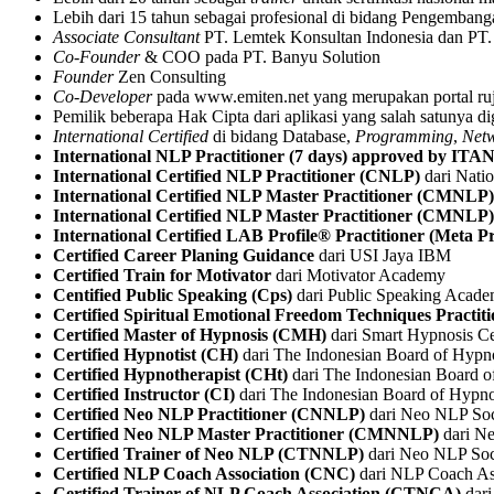
Lebih dari 15 tahun sebagai profesional di bidang Pengemban
Associate Consultant
PT. Lemtek Konsultan Indonesia dan PT
Co-Founder
& COO pada PT. Banyu Solution
Founder
Zen Consulting
Co-Developer
pada www.emiten.net yang merupakan portal ruju
Pemilik beberapa Hak Cipta dari aplikasi yang salah satunya dig
International Certified
di bidang Database,
Programming
,
Net
International NLP Practitioner (7 days) approved by IT
International Certified NLP Practitioner (CNLP)
dari Nati
International Certified NLP Master Practitioner (CMNLP)
International Certified NLP Master Practitioner (CMNLP)
International Certified LAB Profile® Practitioner (Meta 
Certified Career Planing Guidance
dari USI Jaya IBM
Certified Train for Motivator
dari Motivator Academy
Centified Public Speaking (Cps)
dari Public Speaking Acad
Certified Spiritual Emotional Freedom Techniques Practit
Certified Master of Hypnosis (CMH)
dari Smart Hypnosis C
Certified Hypnotist (CH)
dari The Indonesian Board of Hypn
Certified Hypnotherapist (CHt)
dari The Indonesian Board 
Certified Instructor (CI)
dari The Indonesian Board of Hypn
Certified Neo NLP Practitioner (CNNLP)
dari Neo NLP Soc
Certified Neo NLP Master Practitioner (CMNNLP)
dari N
Certified Trainer of Neo NLP (CTNNLP)
dari Neo NLP Soc
Certified NLP Coach Association (CNC)
dari NLP Coach As
Certified Trainer of NLP Coach Association (CTNCA)
dari