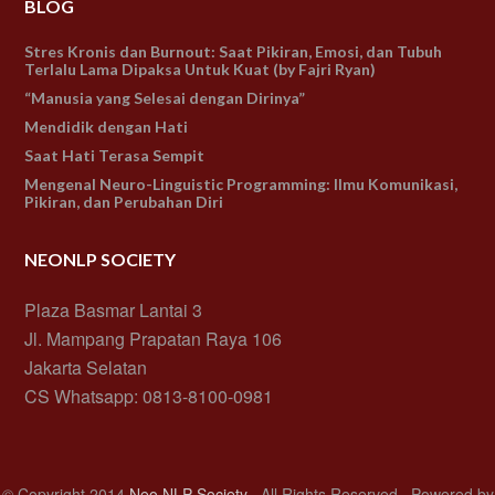
BLOG
Stres Kronis dan Burnout: Saat Pikiran, Emosi, dan Tubuh
Terlalu Lama Dipaksa Untuk Kuat (by Fajri Ryan)
“Manusia yang Selesai dengan Dirinya”
Mendidik dengan Hati
Saat Hati Terasa Sempit
Mengenal Neuro-Linguistic Programming: Ilmu Komunikasi,
Pikiran, dan Perubahan Diri
NEONLP SOCIETY
Plaza Basmar Lantai 3
Jl. Mampang Prapatan Raya 106
Jakarta Selatan
CS Whatsapp: 0813-8100-0981
© Copyright 2014
Neo NLP Society
· All Rights Reserved · Powered by