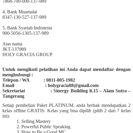
7868-700-000-137-989
4. Bank Muamalat
8347-130-527-137-989
5. Bank Syariah Indonesia
900-5056-1305-137-989
Atas nama
JKT-137989
HOLY GRACIA GROUP
Untuk mengikuti pelatihan ini Anda dapat mendaftar dengan
menghubungi :
Telepon / WA : 0811-805-1982
Email : holygracia88@gmail.com
Sekretariat : Sinergy Building lt.15 – Alam Sutra –
Tangerang
Setiap pembelian Paket PLATINUM, anda berhak mendapatkan 2
kelas offline GRATIS. Kelas yang bisa dipilih (pilih 2 dari 7 kelas
ini):
Selling Mastery
Powerful Public Speaking
How to Be a Good MC