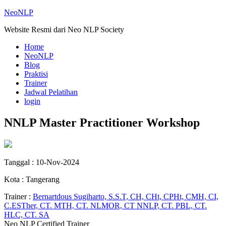
NeoNLP
Website Resmi dari Neo NLP Society
Home
NeoNLP
Blog
Praktisi
Trainer
Jadwal Pelatihan
login
NNLP Master Practitioner Workshop
Tanggal : 10-Nov-2024
Kota : Tangerang
Trainer :
Bernartdous Sugiharto, S.S.T, CH, CHt, CPHt, CMH, CI,
C.ESTher, CT. MTH, CT. NLMOR, CT NNLP, CT. PBL, CT.
HLC, CT. SA
Neo NLP Certified Trainer