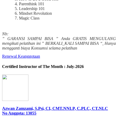
Parenthink 101
Leadership 101
Mindset Revolution
Magic Class
Nb:
” GARANSI SAMPAI BISA ” Anda GRATIS MENGULANG
mengikuti pelatihan ini ” BERKALI_KALI SAMPAI BISA “, Hanya
mengganti biaya Konsumsi selama pelatihan
Renewal Keanggotaan
Certified Instructor of The Month : July-2026
Azwan Zamzami, S.Psi, CI, CMT.NNLP, C.PLC, CT.NLC
No Anggota: 13055