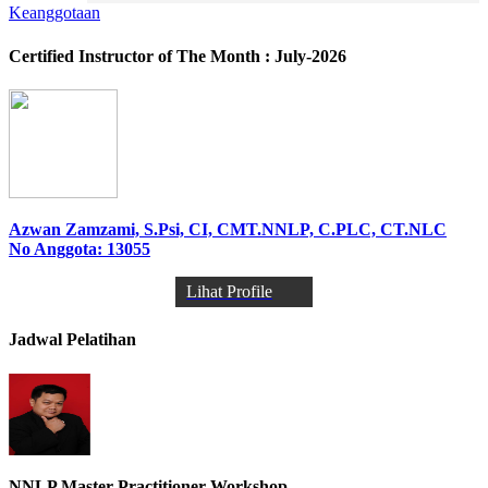
Keanggotaan
Certified Instructor of The Month : July-2026
Azwan Zamzami, S.Psi, CI, CMT.NNLP, C.PLC, CT.NLC
No Anggota: 13055
Lihat Profile
Jadwal Pelatihan
NNLP Master Practitioner Workshop