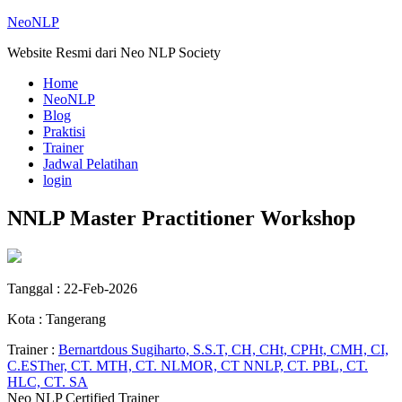
NeoNLP
Website Resmi dari Neo NLP Society
Home
NeoNLP
Blog
Praktisi
Trainer
Jadwal Pelatihan
login
NNLP Master Practitioner Workshop
Tanggal : 22-Feb-2026
Kota : Tangerang
Trainer :
Bernartdous Sugiharto, S.S.T, CH, CHt, CPHt, CMH, CI,
C.ESTher, CT. MTH, CT. NLMOR, CT NNLP, CT. PBL, CT.
HLC, CT. SA
Neo NLP Certified Trainer