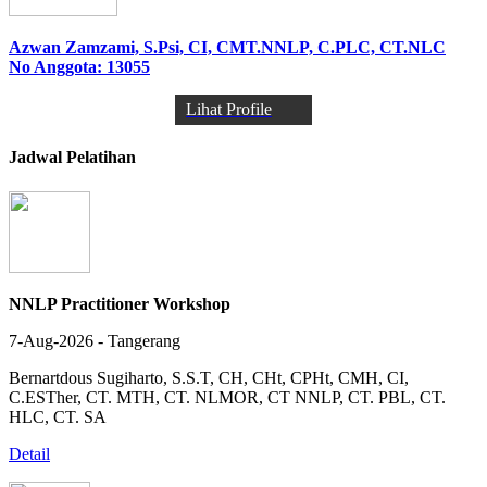
Azwan Zamzami, S.Psi, CI, CMT.NNLP, C.PLC, CT.NLC
No Anggota: 13055
Lihat Profile
Jadwal Pelatihan
NNLP Practitioner Workshop
7-Aug-2026 - Tangerang
Bernartdous Sugiharto, S.S.T, CH, CHt, CPHt, CMH, CI,
C.ESTher, CT. MTH, CT. NLMOR, CT NNLP, CT. PBL, CT.
HLC, CT. SA
Detail