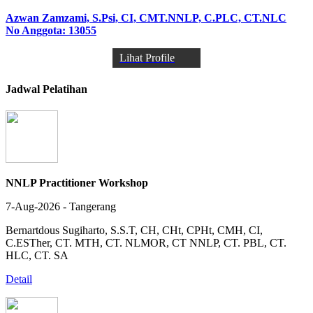
Azwan Zamzami, S.Psi, CI, CMT.NNLP, C.PLC, CT.NLC
No Anggota: 13055
Lihat Profile
Jadwal Pelatihan
NNLP Practitioner Workshop
7-Aug-2026 - Tangerang
Bernartdous Sugiharto, S.S.T, CH, CHt, CPHt, CMH, CI,
C.ESTher, CT. MTH, CT. NLMOR, CT NNLP, CT. PBL, CT.
HLC, CT. SA
Detail