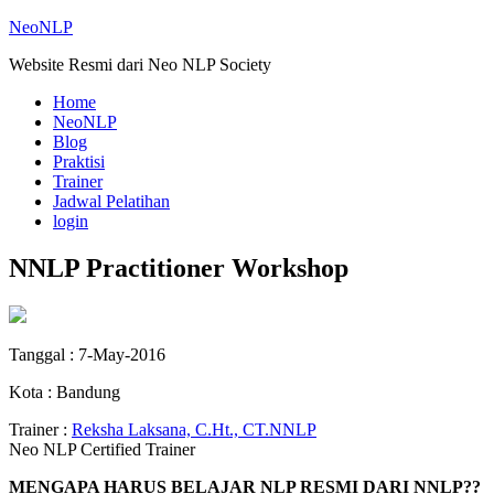
NeoNLP
Website Resmi dari Neo NLP Society
Home
NeoNLP
Blog
Praktisi
Trainer
Jadwal Pelatihan
login
NNLP Practitioner Workshop
Tanggal : 7-May-2016
Kota : Bandung
Trainer :
Reksha Laksana, C.Ht., CT.NNLP
Neo NLP Certified Trainer
MENGAPA HARUS BELAJAR NLP RESMI DARI NNLP??