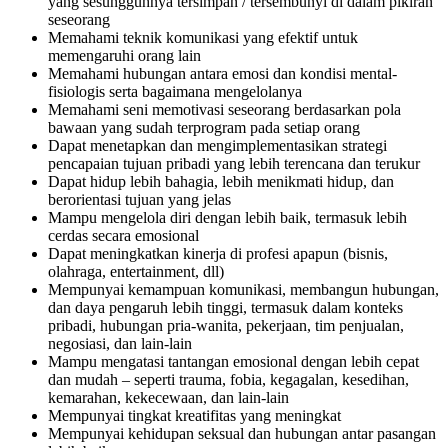
yang sesungguhnya tersimpan / tersembunyi di dalam pikiran
seseorang
Memahami teknik komunikasi yang efektif untuk
memengaruhi orang lain
Memahami hubungan antara emosi dan kondisi mental-
fisiologis serta bagaimana mengelolanya
Memahami seni memotivasi seseorang berdasarkan pola
bawaan yang sudah terprogram pada setiap orang
Dapat menetapkan dan mengimplementasikan strategi
pencapaian tujuan pribadi yang lebih terencana dan terukur
Dapat hidup lebih bahagia, lebih menikmati hidup, dan
berorientasi tujuan yang jelas
Mampu mengelola diri dengan lebih baik, termasuk lebih
cerdas secara emosional
Dapat meningkatkan kinerja di profesi apapun (bisnis,
olahraga, entertainment, dll)
Mempunyai kemampuan komunikasi, membangun hubungan,
dan daya pengaruh lebih tinggi, termasuk dalam konteks
pribadi, hubungan pria-wanita, pekerjaan, tim penjualan,
negosiasi, dan lain-lain
Mampu mengatasi tantangan emosional dengan lebih cepat
dan mudah – seperti trauma, fobia, kegagalan, kesedihan,
kemarahan, kekecewaan, dan lain-lain
Mempunyai tingkat kreatifitas yang meningkat
Mempunyai kehidupan seksual dan hubungan antar pasangan