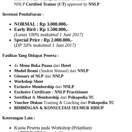
NNLP
Certified
Trainer (CT)
approved by
NNLP
Investasi Pendaftaran :
NORMAL : Rp 3.000.000,-
Early Bird : Rp 1.500.000,-
(Lunas 100% maksimal 1 Juni 2017)
Special Price : Rp 2.000.000,-
(
DP 50% maksimal 1 Juni 2017)
Fasilitas Yang Didapat Peserta :
4x
Menu Buka Puasa
dari
Hotel
Modul Resmi
(
Student Manual
) dari
NNLP
Glossary of NLP
dari
NNLP
Workshop Sheet
Exclusive Membership
dari
NNLP
Exclusive Certificate : NNLP Practitioner
Sertifikat
&
Membership
dari
Psikopedia TC
Voucher Diskon
Training & Coaching dari
Psikopedia TC
BIMBINGAN & KONSULTASI SEUMUR HIDUP
Keterangan Lain :
Kuota Peserta pada Workshop (Pelatihan)