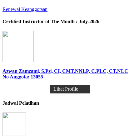
Renewal Keanggotaan
Certified Instructor of The Month : July-2026
Azwan Zamzami, S.Psi, CI, CMT.NNLP, C.PLC, CT.NLC
No Anggota: 13055
Lihat Profile
Jadwal Pelatihan