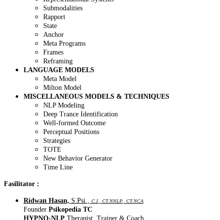
Submodalities
Rapport
State
Anchor
Meta Programs
Frames
Reframing
LANGUAGE MODELS
Meta Model
Milton Model
MISCELLANEOUS MODELS & TECHNIQUES
NLP Modeling
Deep Trance Identification
Well-formed Outcome
Perceptual Positions
Strategies
TOTE
New Behavior Generator
Time Line
Fasilitator :
Ridwan Hasan,
S.Psi.,
C.I., CT.NNLP., CT.NCA
Founder
Psikopedia TC
HYPNO-NLP
Therapist, Trainer & Coach