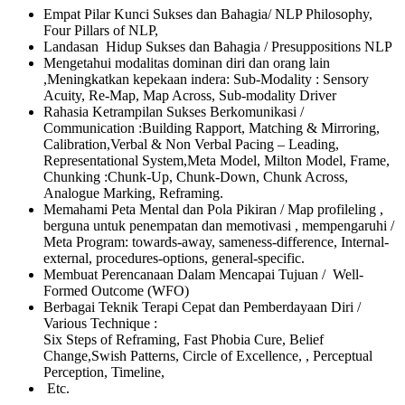
Empat Pilar Kunci Sukses dan Bahagia/ NLP Philosophy,
Four Pillars of NLP,
Landasan Hidup Sukses dan Bahagia / Presuppositions NLP
Mengetahui modalitas dominan diri dan orang lain
,Meningkatkan kepekaan indera: Sub-Modality : Sensory
Acuity, Re-Map, Map Across, Sub-modality Driver
Rahasia Ketrampilan Sukses Berkomunikasi /
Communication :Building Rapport, Matching & Mirroring,
Calibration,Verbal & Non Verbal Pacing – Leading,
Representational System,Meta Model, Milton Model, Frame,
Chunking :Chunk-Up, Chunk-Down, Chunk Across,
Analogue Marking, Reframing.
Memahami Peta Mental dan Pola Pikiran / Map profileling ,
berguna untuk penempatan dan memotivasi , mempengaruhi /
Meta Program: towards-away, sameness-difference, Internal-
external, procedures-options, general-specific.
Membuat Perencanaan Dalam Mencapai Tujuan / Well-
Formed Outcome (WFO)
Berbagai Teknik Terapi Cepat dan Pemberdayaan Diri /
Various Technique :
Six Steps of Reframing, Fast Phobia Cure, Belief
Change,Swish Patterns, Circle of Excellence, , Perceptual
Perception, Timeline,
Etc.