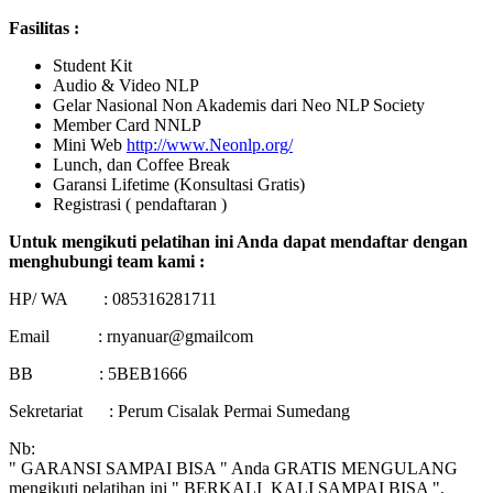
Fasilitas :
Student Kit
Audio & Video NLP
Gelar Nasional Non Akademis dari Neo NLP Society
Member Card NNLP
Mini Web
http://www.Neonlp.org/
Lunch, dan Coffee Break
Garansi Lifetime (Konsultasi Gratis)
Registrasi ( pendaftaran )
Untuk mengikuti pelatihan ini Anda dapat mendaftar dengan
menghubungi team kami :
HP/ WA : 085316281711
Email : rnyanuar@gmailcom
BB : 5BEB1666
Sekretariat : Perum Cisalak Permai Sumedang
Nb:
" GARANSI SAMPAI BISA " Anda GRATIS MENGULANG
mengikuti pelatihan ini " BERKALI_KALI SAMPAI BISA ",