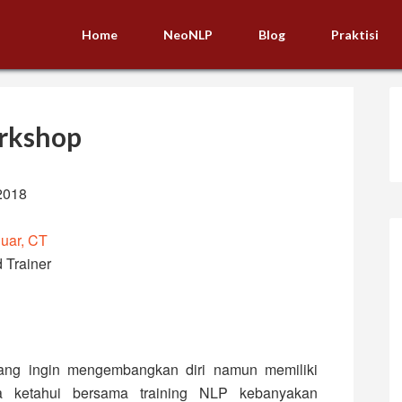
Home
NeoNLP
Blog
Praktisi
rkshop
2018
uar, CT
 Trainer
yang ingin mengembangkan diri namun memiliki
ta ketahui bersama training NLP kebanyakan