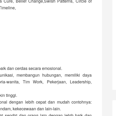
a Cure, Belief Change,Swish Patterns, Circle of
Timeline,
aik dan cerdas secara emosional.
nikasi, membangun hubungan, memiliki daya
ia-wanita, Tim Work, Pekerjaan, Leadership,
in tinggi.
nal dengan lebih cepat dan mudah contohnya:
endam, kekecewaan dan lain-lain.
 sendiri dan orang lain dengan lebih baik dan