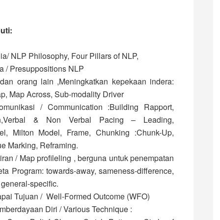
uti:
a/ NLP Philosophy, Four Pillars of NLP,
 / Presuppositions NLP
 dan orang lain ,Meningkatkan kepekaan indera:
ap, Map Across, Sub-modality Driver
munikasi / Communication :Building Rapport,
ion,Verbal & Non Verbal Pacing – Leading,
el, Milton Model, Frame, Chunking :Chunk-Up,
e Marking, Reframing.
an / Map profileling , berguna untuk penempatan
ta Program: towards-away, sameness-difference,
 general-specific.
ai Tujuan / Well-Formed Outcome (WFO)
mberdayaan Diri / Various Technique :