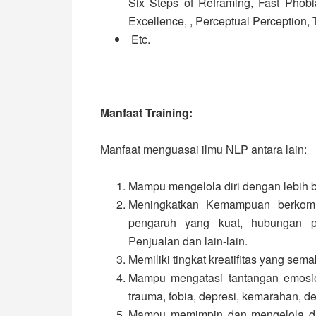
Six Steps of Reframing, Fast Phobi
Excellence, , Perceptual Perception, 
Etc.
Manfaat Training:
Manfaat menguasai ilmu NLP antara lain:
Mampu mengelola diri dengan lebih b
Meningkatkan Kemampuan berkomu
pengaruh yang kuat, hubungan pr
Penjualan dan lain-lain.
Memiliki tingkat kreatifitas yang semak
Mampu mengatasi tantangan emosio
trauma, fobia, depresi, kemarahan, d
Mampu memimpin dan mengelola diri