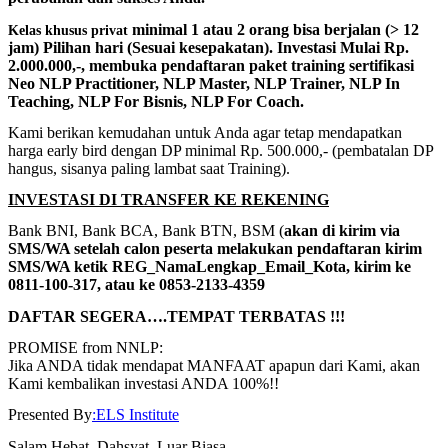
minimal 1 atau 2 orang bisa berjalan (> 12
Kelas khusus privat
jam) Pilihan hari (Sesuai kesepakatan). Investasi Mulai Rp.
2.000.000,-, membuka pendaftaran paket training sertifikasi
Neo NLP Practitioner, NLP Master, NLP Trainer, NLP In
Teaching, NLP For Bisnis, NLP For Coach.
Kami berikan kemudahan untuk Anda agar tetap mendapatkan
harga early bird dengan DP minimal Rp. 500.000,- (pembatalan DP
hangus, sisanya paling lambat saat Training).
INVESTASI DI TRANSFER KE REKENING
Bank BNI, Bank BCA, Bank BTN, BSM (
akan di kirim via
SMS/WA setelah calon peserta melakukan pendaftaran kirim
SMS/WA ketik REG_NamaLengkap_Email_Kota, kirim ke
0811-100-317, atau ke 0853-2133-4359
DAFTAR SEGERA….TEMPAT TERBATAS !!!
PROMISE from NNLP:
Jika ANDA tidak mendapat MANFAAT apapun dari Kami, akan
Kami kembalikan investasi ANDA 100%!!
Presented By
:ELS Institute
Salam Hebat, Dahsyat, Luar Biasa