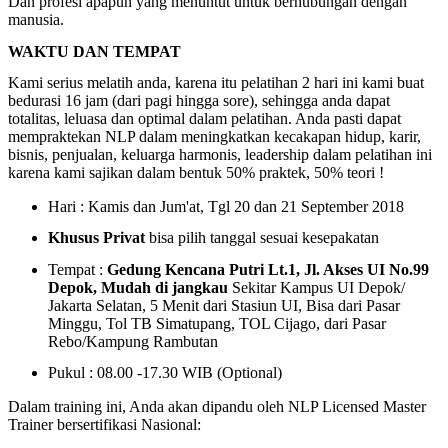
Dan profesi apapun yang menuntut untuk berhubungan dengan
manusia.
WAKTU DAN TEMPAT
Kami serius melatih anda, karena itu pelatihan 2 hari ini kami buat
bedurasi 16 jam (dari pagi hingga sore), sehingga anda dapat
totalitas, leluasa dan optimal dalam pelatihan.
Anda pasti dapat
mempraktekan NLP dalam meningkatkan kecakapan hidup, karir,
bisnis, penjualan, keluarga harmonis, leadership dalam pelatihan ini
karena kami sajikan dalam bentuk 50% praktek, 50% teori !
Hari : Kamis dan Jum'at, Tgl 20 dan 21 September 2018
Khusus Privat
bisa pilih tanggal sesuai kesepakatan
Tempat :
Gedung Kencana Putri Lt.1, Jl. Akses UI No.99
Depok, Mudah di jangkau
Sekitar Kampus UI Depok/
Jakarta Selatan, 5 Menit dari Stasiun UI, Bisa dari Pasar
Minggu, Tol TB Simatupang, TOL Cijago, dari Pasar
Rebo/Kampung Rambutan
Pukul : 08.00 -17.30 WIB (Optional)
Dalam training ini, Anda akan dipandu oleh NLP Licensed Master
Trainer bersertifikasi Nasional: