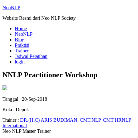
NeoNLP
Website Resmi dari Neo NLP Society
Home
NeoNLP
Blog
Praktisi
Trainer
Jadwal Pelatihan
login
NNLP Practitioner Workshop
Tanggal : 20-Sep-2018
Kota : Depok
Trainer :
DR.(H.C) ARIS BUDIMAN, CMT.NLP, CMT.HRNLP
International
Neo NLP Master Trainer