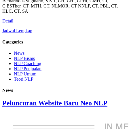
Bernartdous Sugiharto, S.S.T, CH, CHt, CPHt, CMH, CI,
C.ESTher, CT. MTH, CT. NLMOR, CT NNLP, CT. PBL, CT.
HLC, CT. SA
Detail
Jadwal Lengkap
Categories
News
NLP Bisnis
NLP Coaching
NLP Penjualan
NLP Umum
Teori NLP
News
Peluncuran Website Baru Neo NLP