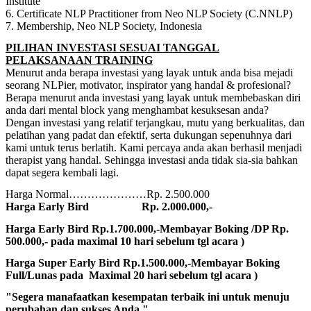
Institute
6. Certificate NLP Practitioner from Neo NLP Society (C.NNLP)
7. Membership, Neo NLP Society, Indonesia
PILIHAN INVESTASI SESUAI TANGGAL
PELAKSANAAN TRAINING
Menurut anda berapa investasi yang layak untuk anda bisa mejadi
seorang NLPier, motivator, inspirator yang handal & profesional?
Berapa menurut anda investasi yang layak untuk membebaskan diri
anda dari mental block yang menghambat kesuksesan anda?
Dengan investasi yang relatif terjangkau, mutu yang berkualitas, dan
pelatihan yang padat dan efektif, serta dukungan sepenuhnya dari
kami untuk terus berlatih. Kami percaya anda akan berhasil menjadi
therapist yang handal. Sehingga investasi anda tidak sia-sia bahkan
dapat segera kembali lagi.
Harga Normal…………………Rp. 2.500.000
Harga Early Bird Rp. 2.000.000,-
Harga Early Bird Rp.1.700.000,-Membayar Boking /DP Rp.
500.000,- pada maximal 10 hari sebelum tgl acara )
Harga Super Early Bird Rp.1.500.000,-Membayar Boking
Full/Lunas pada Maximal 20 hari sebelum tgl acara )
"Segera manafaatkan kesempatan terbaik ini untuk menuju
perubahan dan sukses Anda."