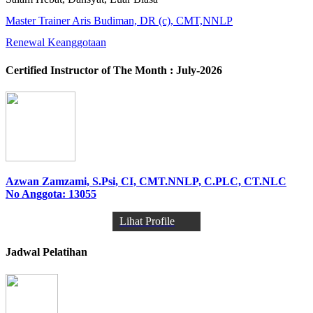
Master Trainer Aris Budiman, DR (c), CMT,NNLP
Renewal Keanggotaan
Certified Instructor of The Month : July-2026
Azwan Zamzami, S.Psi, CI, CMT.NNLP, C.PLC, CT.NLC
No Anggota: 13055
Lihat Profile
Jadwal Pelatihan