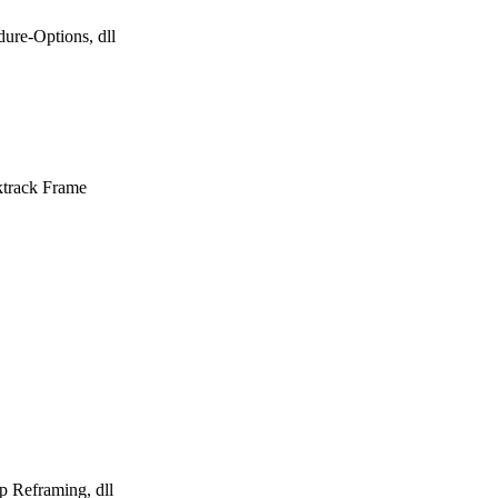
ure-Options, dll
ktrack Frame
ep Reframing, dll