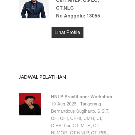
CT.NLC
No Anggota: 13055
Lihat Profile
JADWAL PELATIHAN
NNLP Practitioner Workshop
10-Aug-2026 - Tangerang
Bernartdous Sugiharto, S.S.T,
CH, CHt, CPHt, CMH, CI,
C.ESTher, CT. MTH, CT.
NLMOR, CT NNLP, CT. PBL,