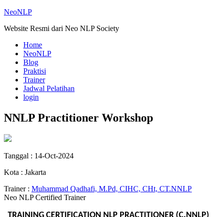
NeoNLP
Website Resmi dari Neo NLP Society
Home
NeoNLP
Blog
Praktisi
Trainer
Jadwal Pelatihan
login
NNLP Practitioner Workshop
Tanggal : 14-Oct-2024
Kota : Jakarta
Trainer :
Muhammad Qadhafi, M.Pd, CIHC, CHt, CT.NNLP
Neo NLP Certified Trainer
TRAINING CERTIFICATION NLP PRACTITIONER (C.NNLP)