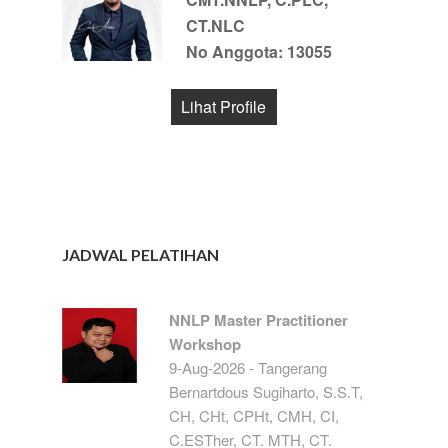
CT.NLC
No Anggota: 13055
Lihat Profile
JADWAL PELATIHAN
NNLP Master Practitioner
Workshop
9-Aug-2026 - Tangerang
Bernartdous Sugiharto, S.S.T,
CH, CHt, CPHt, CMH, CI,
C.ESTher, CT. MTH, CT.