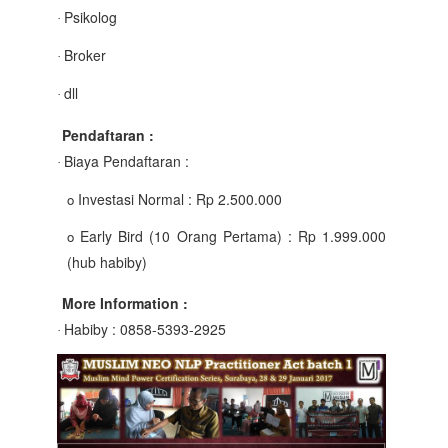
Psikolog
·
Broker
·
dll
·
Pendaftaran :
Biaya Pendaftaran :
·
Investasi Normal : Rp 2.500.000
o
Early Bird (10 Orang Pertama) : Rp 1.999.000
o
(hub habiby)
More Information :
Habiby : 0858-5393-2925
·