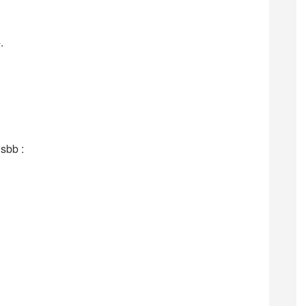
.
sbb :