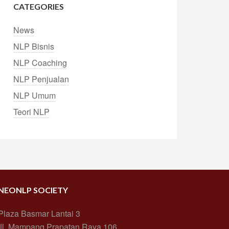
CATEGORIES
News
NLP Bisnis
NLP Coaching
NLP Penjualan
NLP Umum
Teori NLP
NEONLP SOCIETY
Plaza Basmar Lantai 3
Jl. Mampang Prapatan Raya 106