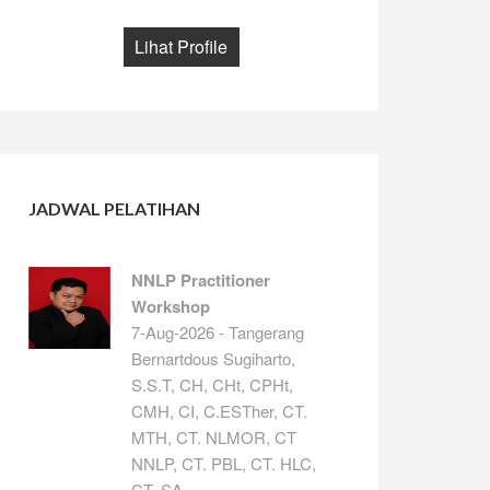
Lihat Profile
JADWAL PELATIHAN
NNLP Practitioner
Workshop
7-Aug-2026 - Tangerang
Bernartdous Sugiharto,
S.S.T, CH, CHt, CPHt,
CMH, CI, C.ESTher, CT.
MTH, CT. NLMOR, CT
NNLP, CT. PBL, CT. HLC,
CT. SA