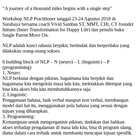
"A journey of a thousand miles begins with a single step"
Workshop NLP Practitioner tanggal 23-24 Agustus 2018 di
Surabaya bersama coach Vivid Sambas ST, MMT, CHt, CT founder
Intrans (Inner Transformation for Happy Life) dan penulis buku
Single Parent Move On.
NLP adalah kunci rahasia berpikir, bertindak dan berperilaku yang
dilakukan orang-orang sukses.
6 building block of NLP – N (neuro) – L (linguistic) – P
(programming)
1. Neuro:
NLP berkutat dengan pikiran, bagaimana kita berpikir dan
bagaimana kita mengelola masa lalu kita, meletakkan ditempat yang
bisa kita akses bila kita membutuhkannya saja.
2. Linguistic:
Penggunaan bahasa, baik verbal maupun non verbal, membangun
model dari hal itu, menggunakan pola bahasa yang sesuai dengan
tujuan yang diharapkan.
3. Programming:
Kemampuan untuk mengorganisir pikiran, tindakan dan bahkan
akses terhadap pengalaman di masa lalu kita, bisa di program ulang,
diatur dalam cara terbaik untuk membantu mencapai tujuan spesifik.