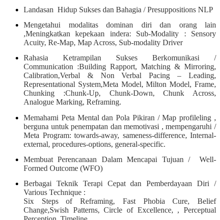
Landasan Hidup Sukses dan Bahagia / Presuppositions NLP
Mengetahui modalitas dominan diri dan orang lain
,Meningkatkan kepekaan indera: Sub-Modality : Sensory
Acuity, Re-Map, Map Across, Sub-modality Driver
Rahasia Ketrampilan Sukses Berkomunikasi /
Communication :Building Rapport, Matching & Mirroring,
Calibration,Verbal & Non Verbal Pacing – Leading,
Representational System,Meta Model, Milton Model, Frame,
Chunking :Chunk-Up, Chunk-Down, Chunk Across,
Analogue Marking, Reframing.
Memahami Peta Mental dan Pola Pikiran / Map profileling ,
berguna untuk penempatan dan memotivasi , mempengaruhi /
Meta Program: towards-away, sameness-difference, Internal-
external, procedures-options, general-specific.
Membuat Perencanaan Dalam Mencapai Tujuan / Well-
Formed Outcome (WFO)
Berbagai Teknik Terapi Cepat dan Pemberdayaan Diri /
Various Technique :
Six Steps of Reframing, Fast Phobia Cure, Belief
Change,Swish Patterns, Circle of Excellence, , Perceptual
Perception, Timeline,