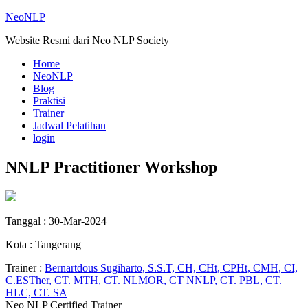
NeoNLP
Website Resmi dari Neo NLP Society
Home
NeoNLP
Blog
Praktisi
Trainer
Jadwal Pelatihan
login
NNLP Practitioner Workshop
Tanggal : 30-Mar-2024
Kota : Tangerang
Trainer :
Bernartdous Sugiharto, S.S.T, CH, CHt, CPHt, CMH, CI,
C.ESTher, CT. MTH, CT. NLMOR, CT NNLP, CT. PBL, CT.
HLC, CT. SA
Neo NLP Certified Trainer