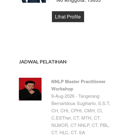
Lihat Profile
JADWAL PELATIHAN
NNLP Master Practitioner
Workshop
9-Aug-2026 - Tangerang
Bernartdous Sugiharto, S.S.T,
CH, CHt, CPHt, CMH, CI,
C.ESTher, CT. MTH, CT.
NLMOR, CT NNLP, CT. PBL,
CT. HLC, CT. SA