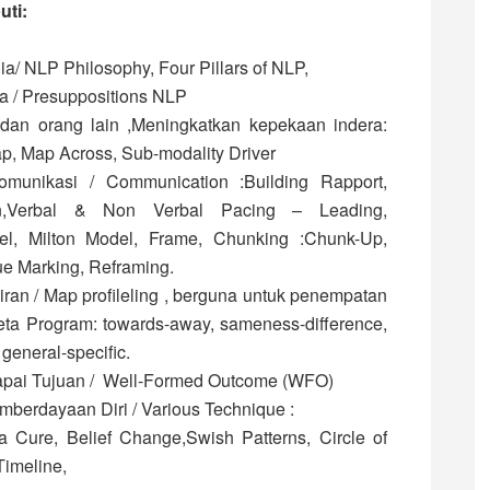
uti:
a/ NLP Philosophy, Four Pillars of NLP,
 / Presuppositions NLP
 dan orang lain ,Meningkatkan kepekaan indera:
ap, Map Across, Sub-modality Driver
munikasi / Communication :Building Rapport,
ion,Verbal & Non Verbal Pacing – Leading,
el, Milton Model, Frame, Chunking :Chunk-Up,
e Marking, Reframing.
an / Map profileling , berguna untuk penempatan
ta Program: towards-away, sameness-difference,
 general-specific.
ai Tujuan / Well-Formed Outcome (WFO)
mberdayaan Diri / Various Technique :
a Cure, Belief Change,Swish Patterns, Circle of
Timeline,