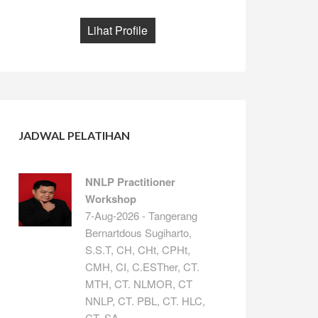
Lihat Profile
JADWAL PELATIHAN
NNLP Practitioner
Workshop
7-Aug-2026 - Tangerang
Bernartdous Sugiharto,
S.S.T, CH, CHt, CPHt,
CMH, CI, C.ESTher, CT.
MTH, CT. NLMOR, CT
NNLP, CT. PBL, CT. HLC,
CT. SA