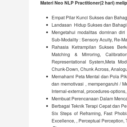
Materi Neo NLP Practitioner(2 hari) melip
Empat Pilar Kunci Sukses dan Bahagi
Landasan Hidup Sukses dan Bahagia
Mengetahui modalitas dominan diri
Sub-Modality : Sensory Acuity, Re-M
Rahasia Ketrampilan Sukses Berko
Matching & Mirroring, Calibrat
Representational System,Meta Mod
Chunk-Down, Chunk Across, Analogu
Memahami Peta Mental dan Pola Pikir
dan memotivasi , mempengaruhi / Me
Internal-external, procedures-options,
Membuat Perencanaan Dalam Mencap
Berbagai Teknik Terapi Cepat dan Pe
Six Steps of Reframing, Fast Phobi
Excellence, , Perceptual Perception, 