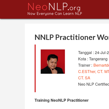
NNLP Practitioner Wo
Tanggal : 24-Jul-
Kota : Tangerang
Trainer :
Bernartd
C.ESTher, CT. M
CT. SA
Neo NLP Certified
Training NeoNLP Practitioner