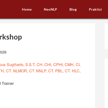
Home
NeoNLP
Blog
Praktisi
rkshop
2026
ous Sugiharto, S.S.T, CH, CHt, CPHt, CMH, CI,
TH, CT. NLMOR, CT NNLP, CT. PBL, CT. HLC,
 Trainer