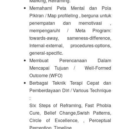
Marking, Reframing.
Memahami Peta Mental dan Pola
Pikiran / Map profileling , berguna untuk
penempatan dan memotivasi ,
mempengaruhi / Meta Program:
towards-away, sameness-difference,
Internal-external, procedures-options,
general-specific.
Membuat Perencanaan Dalam
Mencapai Tujuan / Well-Formed
Outcome (WFO)
Berbagai Teknik Terapi Cepat dan
Pemberdayaan Diri / Various Technique
:
Six Steps of Reframing, Fast Phobia
Cure, Belief Change,Swish Patterns,
Circle of Excellence, , Perceptual
Perception, Timeline,