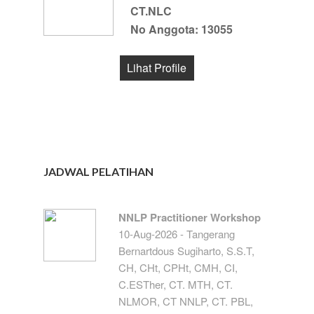
CT.NLC
No Anggota: 13055
Lihat Profile
JADWAL PELATIHAN
NNLP Practitioner Workshop
10-Aug-2026 - Tangerang
Bernartdous Sugiharto, S.S.T,
CH, CHt, CPHt, CMH, CI,
C.ESTher, CT. MTH, CT.
NLMOR, CT NNLP, CT. PBL,